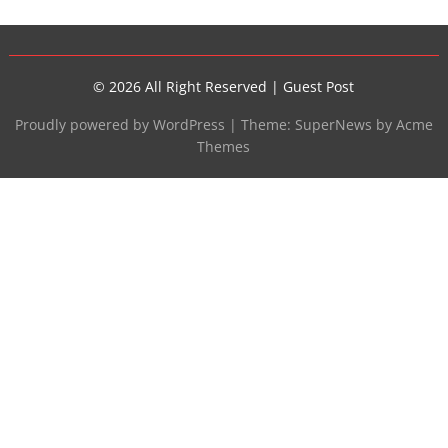
© 2026 All Right Reserved |
Guest Post
Proudly powered by WordPress
|
Theme: SuperNews by Acme
Themes