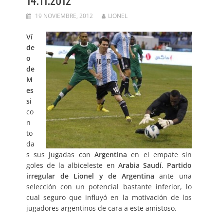
19 NOVIEMBRE, 2012
LIONEL
Ví
de
o
de
M
es
si
co
n
to
da
s sus jugadas con
Argentina
en el empate sin
goles de la albiceleste en
Arabia Saudí
.
Partido
irregular de Lionel y de Argentina
ante una
selección con un potencial bastante inferior, lo
cual seguro que influyó en la motivación de los
jugadores argentinos de cara a este amistoso.