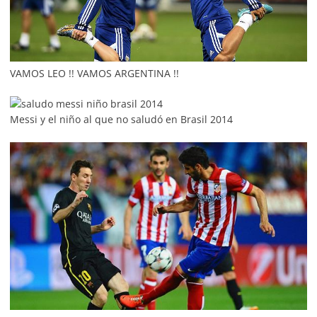
VAMOS LEO !! VAMOS ARGENTINA !!
Messi y el niño al que no saludó en Brasil 2014