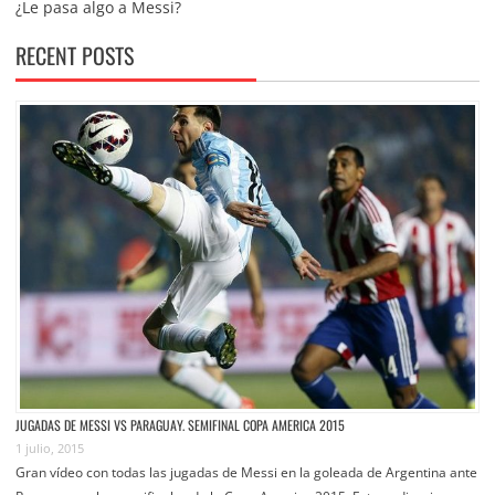
¿Le pasa algo a Messi?
RECENT POSTS
JUGADAS DE MESSI VS PARAGUAY. SEMIFINAL COPA AMERICA 2015
1 julio, 2015
Gran vídeo con todas las jugadas de Messi en la goleada de Argentina ante