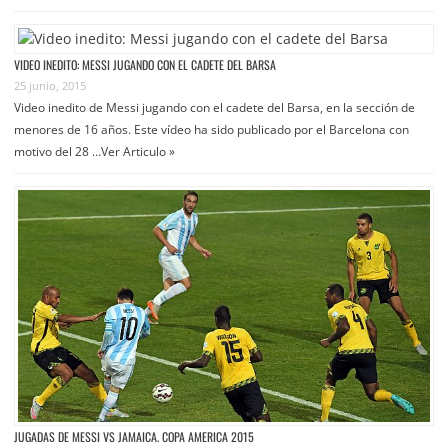
VIDEO INEDITO: MESSI JUGANDO CON EL CADETE DEL BARSA
25 junio, 2015
Video inedito de Messi jugando con el cadete del Barsa, en la sección de
menores de 16 años. Este vídeo ha sido publicado por el Barcelona con
motivo del 28 …
Ver Articulo »
JUGADAS DE MESSI VS JAMAICA. COPA AMERICA 2015