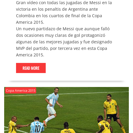
Gran vídeo con todas las jugadas de Messi en la
victoria en los penaltis de Argentina ante
Colombia en los cuartos de final de la Copa
America 2015.
Un nuevo partidazo de Messi que aunque falló
dos ocasiones muy claras de gol protagonizó
algunas de las mejores jugadas y fue designado
MVP del partido, por tercera vez en esta Copa
America 2015.
READ MORE
Copa America 2015