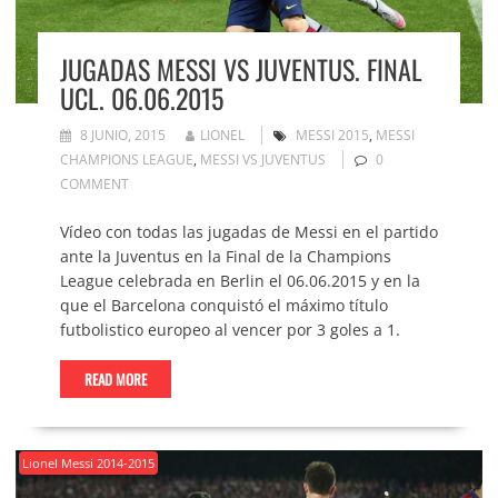
JUGADAS MESSI VS JUVENTUS. FINAL
UCL. 06.06.2015
8 JUNIO, 2015
LIONEL
MESSI 2015
,
MESSI
CHAMPIONS LEAGUE
,
MESSI VS JUVENTUS
0
COMMENT
Vídeo con todas las jugadas de Messi en el partido
ante la Juventus en la Final de la Champions
League celebrada en Berlin el 06.06.2015 y en la
que el Barcelona conquistó el máximo título
futbolistico europeo al vencer por 3 goles a 1.
READ MORE
Lionel Messi 2014-2015