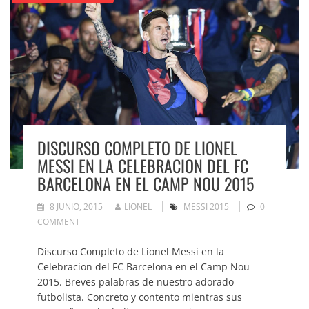
DISCURSO COMPLETO DE LIONEL
MESSI EN LA CELEBRACION DEL FC
BARCELONA EN EL CAMP NOU 2015
8 JUNIO, 2015
LIONEL
MESSI 2015
0
COMMENT
Discurso Completo de Lionel Messi en la
Celebracion del FC Barcelona en el Camp Nou
2015. Breves palabras de nuestro adorado
futbolista. Concreto y contento mientras sus