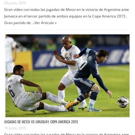
25 junio, 2015
Gran vídeo con todas las jugadas de Messi en la victoria de Argentina ante
Jamaica en el tercer partido de ambos equipos en la Copa America 2015.
Gran partido de …
Ver Articulo »
JUGADAS DE MESSI VS URUGUAY. COPA AMERICA 2015
19 junio, 2015
Gran vídeo con todas las jugadas de Messi en la victoria de Argentina ante